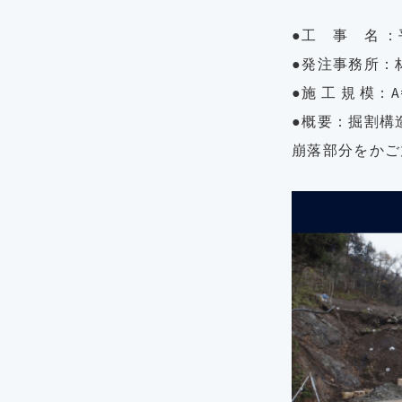
●工 事 名 
●発注事務所：
●施 工 規 模：
●概要：掘割構
崩落部分をかご