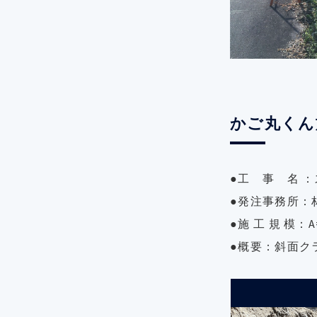
かご丸くん
●工 事 名 
●発注事務所：
●施 工 規 模：A
●概要：斜面ク