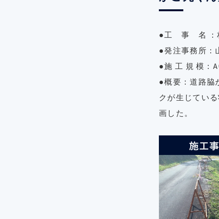
●工 事 名 
●発注事務所：
●施 工 規 模：A
●概要：道路脇
クが生じている
画した。