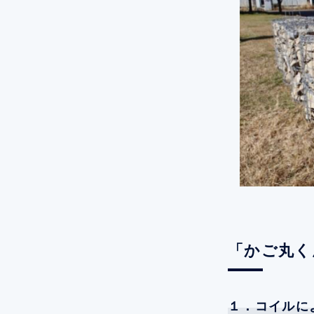
「かご丸く
１．コイルに