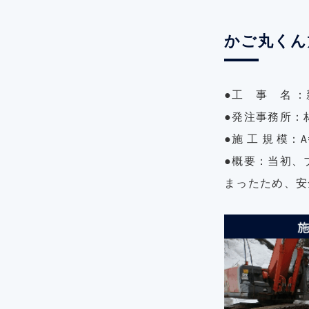
かご丸くん
●工 事 名 
●発注事務所：
●施 工 規 模：A=
●概要：当初、
まったため、安